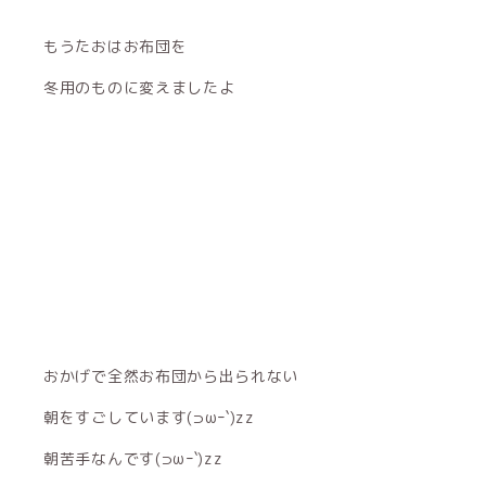
もうたおはお布団を
冬用のものに変えましたよ
おかげで全然お布団から出られない
朝をすごしています(⊃ωｰ`)zz
朝苦手なんです(⊃ωｰ`)zz