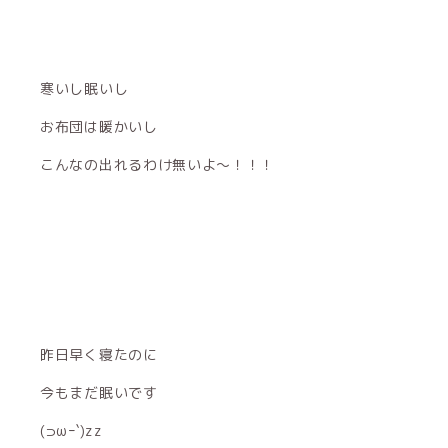
寒いし眠いし
お布団は暖かいし
こんなの出れるわけ無いよ〜！！！
昨日早く寝たのに
今もまだ眠いです
(⊃ωｰ`)zz