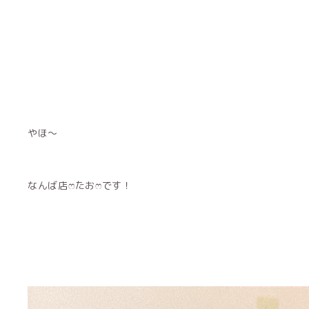
やほ〜
なんば店ෆ‪たおෆ‪です！