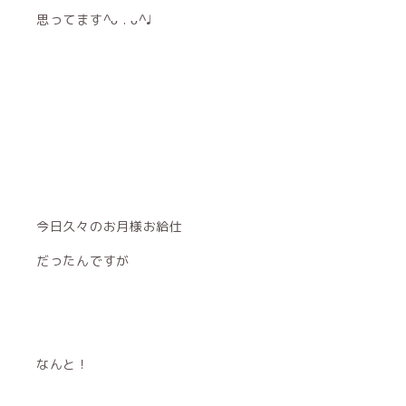
思ってます^ᴗ . ᴗ^♩
今日久々のお月様お給仕
だったんですが
なんと！