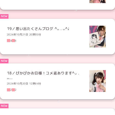
19／思い出たくさんブログ ^ᴗ . ᴗ^♩
2024年10月21日 20時30分
4
6
18／ぴかぴかお日様！コメ返あります^ᴗ .
ᴗ...
2024年10月20日 12時04分
2
2