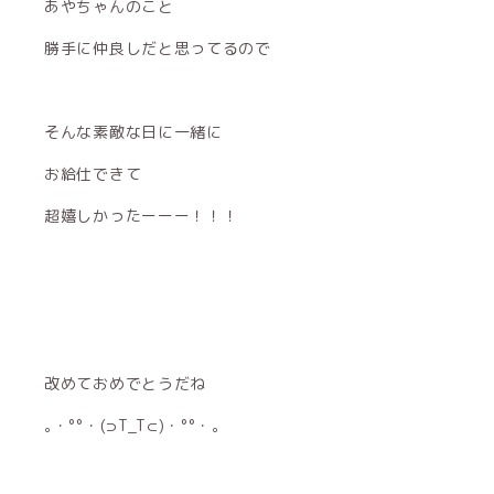
あやちゃんのこと
勝手に仲良しだと思ってるので
そんな素敵な日に一緒に
お給仕できて
超嬉しかったーーー！！！
改めておめでとうだね
｡・°°・(⊃T_T⊂)・°°・。