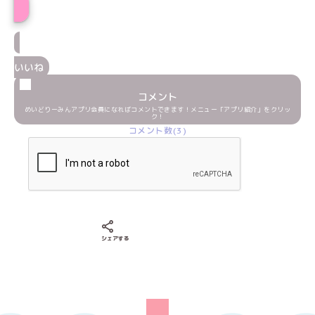
いいね
コメント
めいどりーみんアプリ会員になればコメントできます！メニュー「アプリ紹介」をクリッ
ク！
コメント数(3)
Xでシェアする
LINEでシェアする
Facebookでシェアする
シェアする