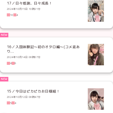
17／日々感謝、日々成長！
2024年10月15日 10時21分
10
4
16／入国体験記〜初のオタロ編〜(コメ返あ
り...
2024年10月14日 08時07分
4
6
15／今日はピカピカお日様組！
2024年10月12日 08時47分
5
4