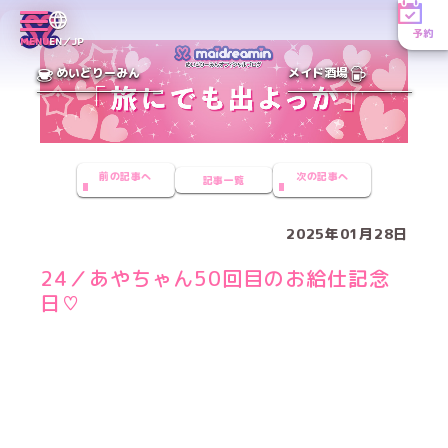
予約
MENU
EN／JP
めいどりーみん
メイド酒場
前の記事へ
次の記事へ
記事一覧
2025年01月28日
24／あやちゃん50回目のお給仕記念
日♡