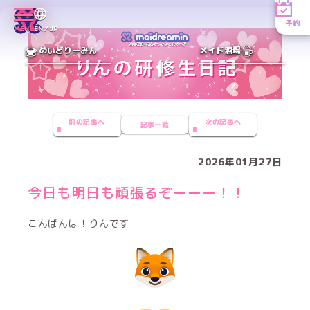
予約
MENU
EN／JP
めいどりーみん
メイド酒場
前の記事へ
次の記事へ
記事一覧
2026年01月27日
今日も明日も頑張るぞーーー！！
こんばんは！りんです