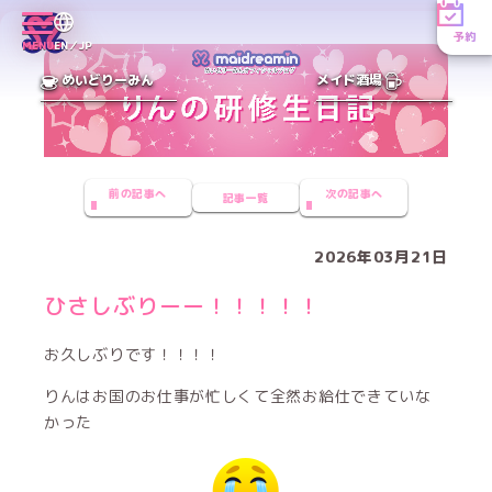
予約
MENU
EN／JP
めいどりーみん
メイド酒場
前の記事へ
次の記事へ
記事一覧
2026年03月21日
ひさしぶりーー！！！！！
お久しぶりです！！！！
りんはお国のお仕事が忙しくて全然お給仕できていな
かった