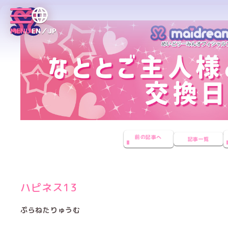
MENU
EN／JP
前の記事へ
記事一覧
ハピネス13
ぷらねたりゅうむ