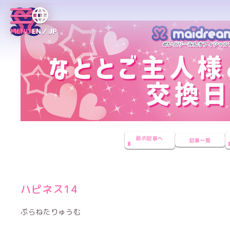
MENU
EN／JP
前の記事へ
記事一覧
ハピネス14
ぷらねたりゅうむ