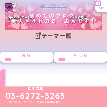
予約
MENU
EN／JP
めいどりーみん
メイド酒場
テーマ一覧
月別
テーマ別
ブログ トップページへ
めいどりーみんTikTok公式アカウント
めいどりーみんX公式アカウント
めいどりーみんInstagram公式アカウント
めいどりーみんFacebook公式アカウン
めいどりーみんYouTube公式アカ
採用応募
03-6272-3263
受付時間：10:00～19:00（年中無休）