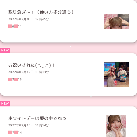
取り急ぎ〜！（使い方多分違う）
2022年02月18日 02時45分
6
11
お祝いされた( ᐢ. ̫ .ᐢ )！
2022年02月17日 00時08分
3
19
ホワイトデーは夢の中でねっ
2022年02月15日 01時04分
7
14