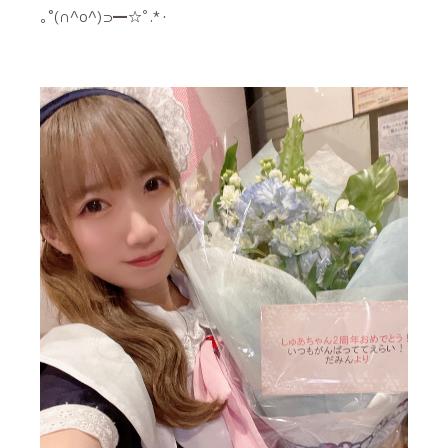
｡˚(∩^o^)⊃━☆ﾟ.*･