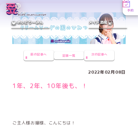
予約
MENU
EN／JP
めいどりーみん
メイド酒場
前の記事へ
次の記事へ
記事一覧
2022年02月08日
1年、2年、10年後も、！
ご主人様お嬢様、こんにちは！