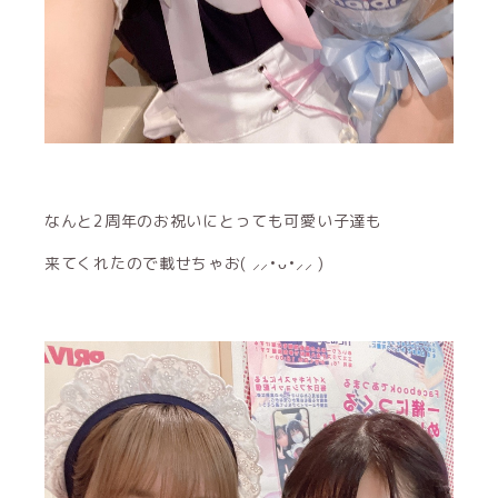
なんと2周年のお祝いにとっても可愛い子達も
来てくれたので載せちゃお( ⸝⸝•ᴗ•⸝⸝ )