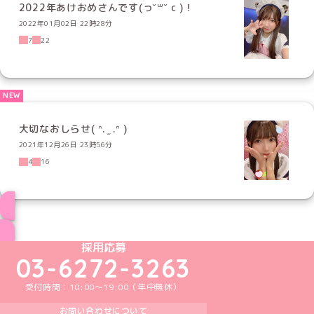
2022年あけおめさんです(っ˘꒳˘ c )！
2022年01月02日 22時28分
7
22
大切なおしらせ( ᐢ. ̫ .ᐢ )
2021年12月26日 23時56分
4
16
ブログ トップページへ
めいどりーみんTikTok公式アカウント
めいどりーみんX公式アカウント
めいどりーみんInstagram公式アカウント
めいどりーみんFacebook公式アカウン
めいどりーみんYouTube公式アカ
採用応募
03-6272-3263
受付時間：10:00～19:00（年中無休）
お問い合わせについて