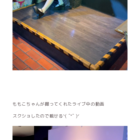
ももこちゃんが撮ってくれたライブ中の動画
スクショしたので載せるᐠ( ˆᐤˆ )ᐟ