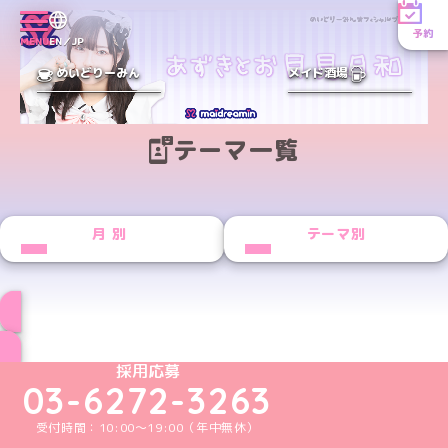
予約
MENU
EN／JP
めいどりーみん
メイド酒場
テーマ一覧
月別
テーマ別
ブログ トップページへ
めいどりーみんTikTok公式アカウント
めいどりーみんX公式アカウント
めいどりーみんInstagram公式アカウント
めいどりーみんFacebook公式アカウン
めいどりーみんYouTube公式アカ
採用応募
03-6272-3263
受付時間：10:00～19:00（年中無休）