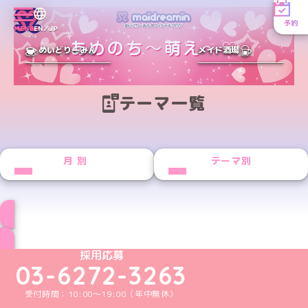
予約
MENU
EN／JP
めいどりーみん
メイド酒場
テーマ一覧
月別
テーマ別
ブログ トップページへ
めいどりーみんTikTok公式アカウント
めいどりーみんX公式アカウント
めいどりーみんInstagram公式アカウント
めいどりーみんFacebook公式アカウン
めいどりーみんYouTube公式アカ
採用応募
03-6272-3263
受付時間：10:00～19:00（年中無休）