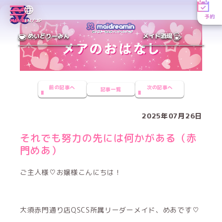
予約
MENU
EN／JP
めいどりーみん
メイド酒場
前の記事へ
次の記事へ
記事一覧
2025年07月26日
それでも努力の先には何かがある（赤
門めあ）
ご主人様♡お嬢様こんにちは！
大須赤門通り店QSCS所属リーダーメイド、めあです♡