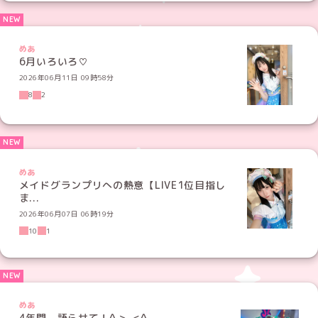
めあ
6月いろいろ♡
2026年06月11日 09時58分
8
2
めあ
メイドグランプリへの熱意【LIVE1位目指し
ま...
2026年06月07日 06時19分
10
1
めあ
4年間、語らせて！^ >ᴗ<^