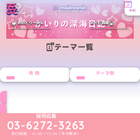
予約
MENU
EN／JP
めいどりーみん
メイド酒場
テーマ一覧
月別
テーマ別
ブログ トップページへ
めいどりーみんTikTok公式アカウント
めいどりーみんX公式アカウント
めいどりーみんInstagram公式アカウント
めいどりーみんFacebook公式アカウン
めいどりーみんYouTube公式アカ
採用応募
03-6272-3263
受付時間：10:00～19:00（年中無休）