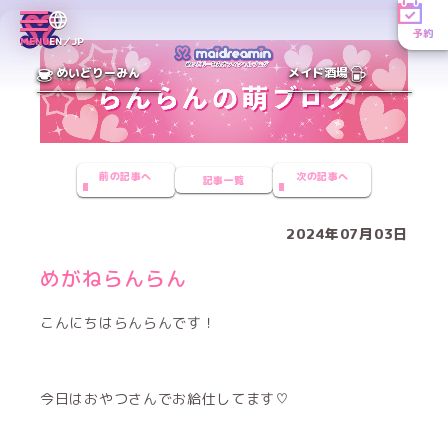
予約
MENU
EN／JP
めいどりーみん
メイド酒場
前の記事へ
次の記事へ
記事一覧
2024年07月03日
めがねらんらん
こんにちはらんらんです！
今日はおやつさんでお給仕してます♡