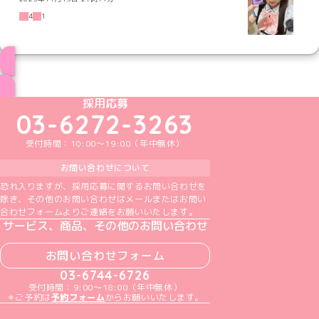
4
1
ブログ トップページへ
めいどりーみんTikTok公式アカウント
めいどりーみんX公式アカウント
めいどりーみんInstagram公式アカウント
めいどりーみんFacebook公式アカウン
めいどりーみんYouTube公式アカ
採用応募
03-6272-3263
受付時間：10:00～19:00（年中無休）
お問い合わせについて
恐れ入りますが、採用応募に関するお問い合わせを
除き、その他のお問い合わせはメールまたはお問い
合わせフォームよりご連絡をお願いいたします。
サービス、商品、その他のお問い合わせ
お問い合わせフォーム
03-6744-6726
受付時間：9:00～18:00（年中無休）
＊ご予約は
予約フォーム
からお願いいたします。