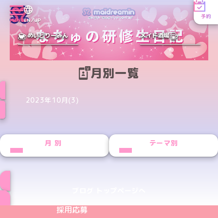
予約
MENU
EN／JP
めいどりーみん
メイド酒場
月別一覧
2023年10月(3)
月別
テーマ別
ブログ トップページへ
めいどりーみんTikTok公式アカウント
めいどりーみんX公式アカウント
めいどりーみんInstagram公式アカウント
めいどりーみんFacebook公式アカウン
めいどりーみんYouTube公式アカ
採用応募