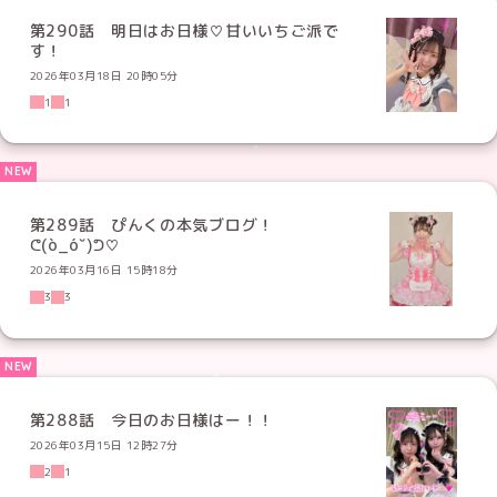
第290話 明日はお日様♡甘いいちご派で
す！
2026年03月18日 20時05分
1
1
第289話 ぴんくの本気ブログ！
ᕦ(ò_óˇ)ᕤ♡
2026年03月16日 15時18分
3
3
第288話 今日のお日様はー！！
2026年03月15日 12時27分
2
1