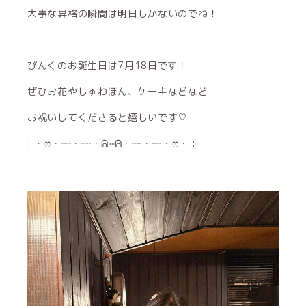
大事な昇格の瞬間は明日しかないのでね！
ぴんくのお誕生日は7月18日です！
ぜひお花やしゅわぽん、ケーキなどなど
お祝いしてくださると嬉しいです♡
: ・ෆ・┈・┈・ᕱ⑅ᕱ・┈・┈・ෆ・ :