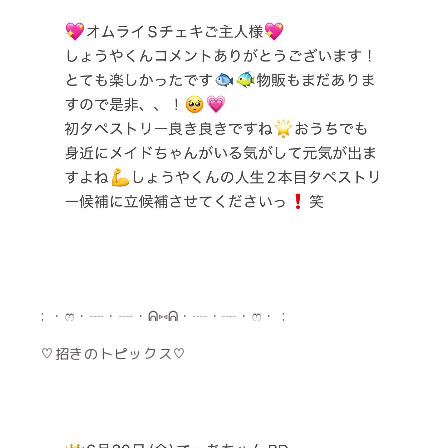
: ・ෆ・┈・┈・ᕱ⑅ᕱ・┈・┈・ෆ・ :
♡招きのトピックス♡