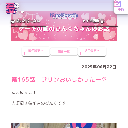
予約
MENU
EN／JP
めいどりーみん
メイド酒場
前の記事へ
次の記事へ
記事一覧
2025年06月22日
第165話 プリンおいしかったー♡
こんにちは！
大須招き猫前店のぴんくです！