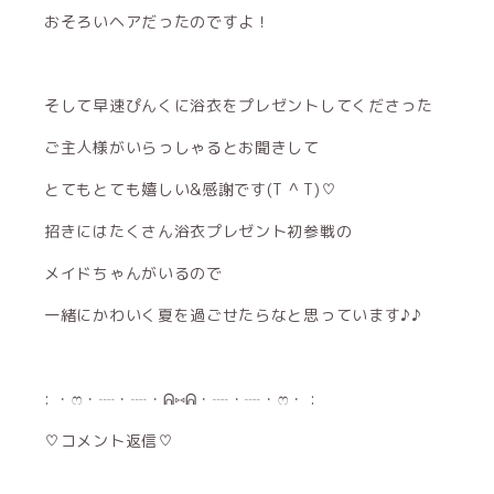
おそろいヘアだったのですよ！
そして早速ぴんくに浴衣をプレゼントしてくださった
ご主人様がいらっしゃるとお聞きして
とてもとても嬉しい&感謝です(T ^ T)♡
招きにはたくさん浴衣プレゼント初参戦の
メイドちゃんがいるので
一緒にかわいく夏を過ごせたらなと思っています♪♪
: ・ෆ・┈・┈・ᕱ⑅ᕱ・┈・┈・ෆ・ :
♡コメント返信♡