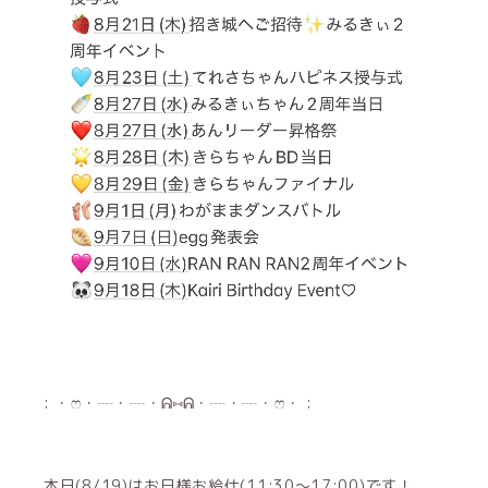
: ・ෆ・┈・┈・ᕱ⑅ᕱ・┈・┈・ෆ・ :
本日(8/19)はお日様お給仕(11:30〜17:00)です！