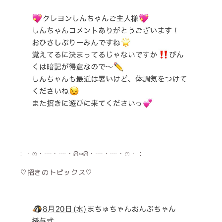
: ・ෆ・┈・┈・ᕱ⑅ᕱ・┈・┈・ෆ・ :
♡招きのトピックス♡