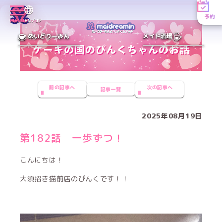
予約
MENU
EN／JP
めいどりーみん
メイド酒場
前の記事へ
次の記事へ
記事一覧
2025年08月19日
第182話 一歩ずつ！
こんにちは！
大須招き猫前店のぴんくです！！