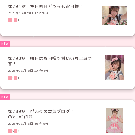
第291話 今日明日どっちもお日様！
2026年03月20日 12時28分
1
1
第290話 明日はお日様♡甘いいちご派で
す！
2026年03月18日 20時05分
1
1
第289話 ぴんくの本気ブログ！
ᕦ(ò_óˇ)ᕤ♡
2026年03月16日 15時18分
3
3