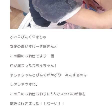
ふわ♡ぴんく♡まちゅ
安定のあいすけーき屋さんと
この間のお給仕でより一層
仲が深まったまちゅちゃん！
まちゅちゃんとぴんくがかぶりーみんするのは
レアレアですね♩
この日のお給仕おわりに3人でスタバの新作を
飲みに行きました！！わーい！！