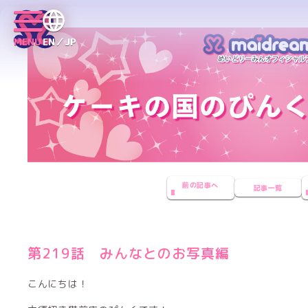
MENU
EN／JP
前の記事へ
記事一覧
第219話 みんなとのお写真編
こんにちは！