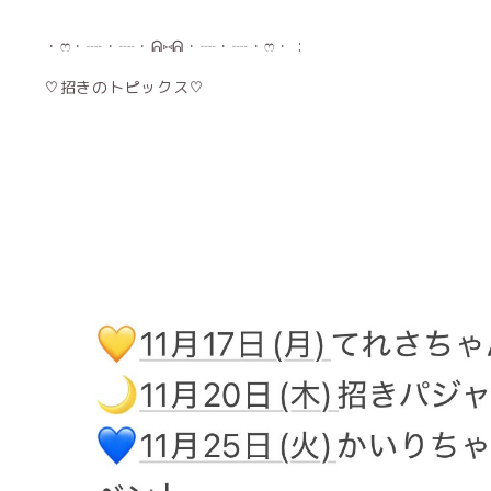
・ෆ・┈・┈・ᕱ⑅ᕱ・┈・┈・ෆ・ :
♡招きのトピックス♡