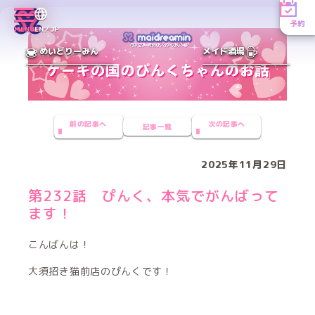
予約
MENU
EN／JP
めいどりーみん
メイド酒場
前の記事へ
次の記事へ
記事一覧
2025年11月29日
第232話 ぴんく、本気でがんばって
ます！
こんばんは！
大須招き猫前店のぴんくです！