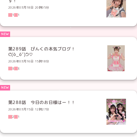
す！
2026年03月18日 20時05分
1
1
第289話 ぴんくの本気ブログ！
ᕦ(ò_óˇ)ᕤ♡
2026年03月16日 15時18分
3
3
第288話 今日のお日様はー！！
2026年03月15日 12時27分
2
1