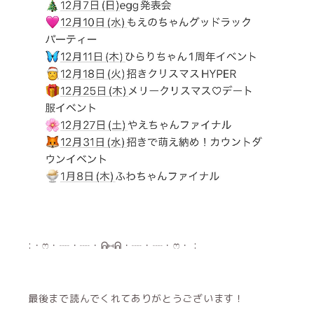
:・ෆ・┈・┈・ᕱ⑅ᕱ・┈・┈・ෆ・ :
最後まで読んでくれてありがとうございます！