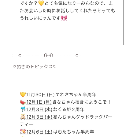
:・ෆ・┈・┈・ᕱ⑅ᕱ・┈・┈・ෆ・ :
♡招きのトピックス♡