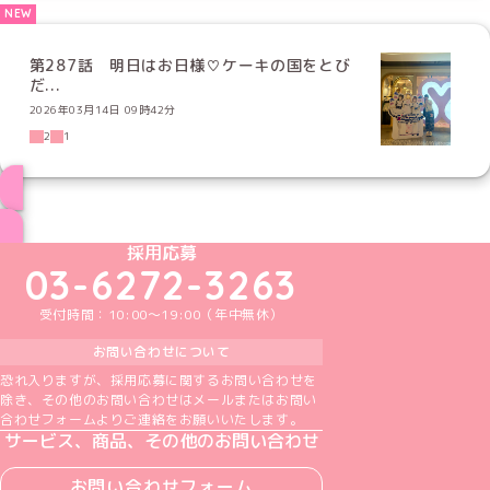
第287話 明日はお日様♡ケーキの国をとび
だ...
2026年03月14日 09時42分
2
1
ブログ トップページへ
めいどりーみんTikTok公式アカウント
めいどりーみんX公式アカウント
めいどりーみんInstagram公式アカウント
めいどりーみんFacebook公式アカウン
めいどりーみんYouTube公式アカ
採用応募
03-6272-3263
受付時間：10:00～19:00（年中無休）
お問い合わせについて
恐れ入りますが、採用応募に関するお問い合わせを
除き、その他のお問い合わせはメールまたはお問い
合わせフォームよりご連絡をお願いいたします。
サービス、商品、その他のお問い合わせ
お問い合わせフォーム