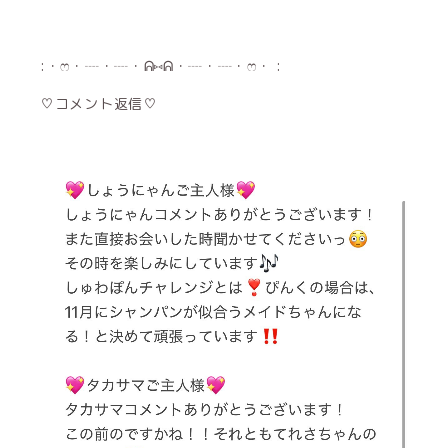
:・ෆ・┈・┈・ᕱ⑅ᕱ・┈・┈・ෆ・ :
♡コメント返信♡