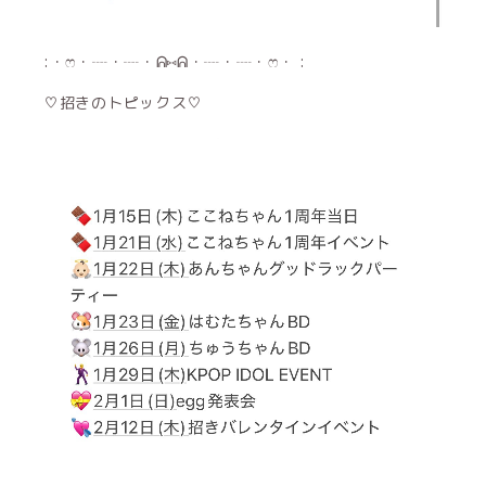
:・ෆ・┈・┈・ᕱ⑅ᕱ・┈・┈・ෆ・ :
♡招きのトピックス♡