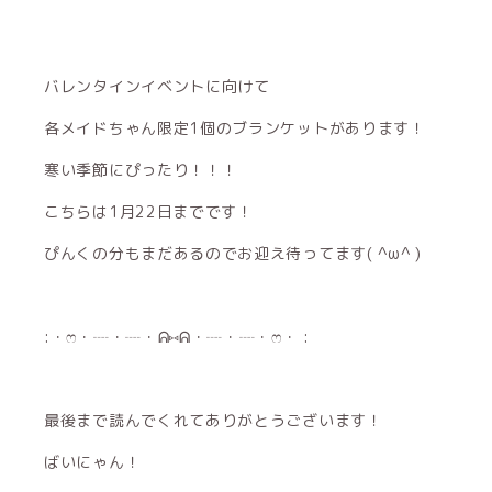
バレンタインイベントに向けて
各メイドちゃん限定1個のブランケットがあります！
寒い季節にぴったり！！！
こちらは1月22日までです！
ぴんくの分もまだあるのでお迎え待ってます( ^ω^ )
:・ෆ・┈・┈・ᕱ⑅ᕱ・┈・┈・ෆ・ :
最後まで読んでくれてありがとうございます！
ばいにゃん！