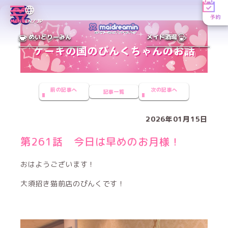
予約
MENU
EN／JP
めいどりーみん
メイド酒場
前の記事へ
次の記事へ
記事一覧
2026年01月15日
第261話 今日は早めのお月様！
おはようございます！
大須招き猫前店のぴんくです！