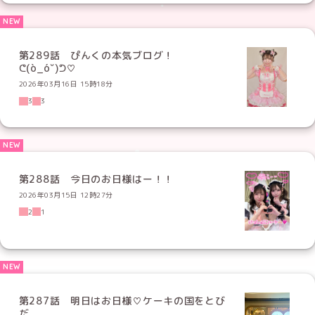
第289話 ぴんくの本気ブログ！
ᕦ(ò_óˇ)ᕤ♡
2026年03月16日 15時18分
3
3
第288話 今日のお日様はー！！
2026年03月15日 12時27分
2
1
第287話 明日はお日様♡ケーキの国をとび
だ...