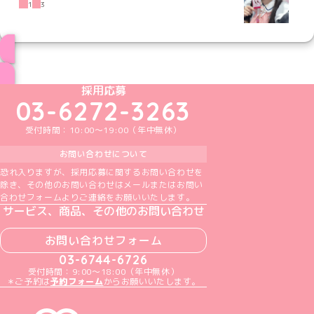
1
3
ブログ トップページへ
めいどりーみんTikTok公式アカウント
めいどりーみんX公式アカウント
めいどりーみんInstagram公式アカウント
めいどりーみんFacebook公式アカウン
めいどりーみんYouTube公式アカ
採用応募
03-6272-3263
受付時間：10:00～19:00（年中無休）
お問い合わせについて
恐れ入りますが、採用応募に関するお問い合わせを
除き、その他のお問い合わせはメールまたはお問い
合わせフォームよりご連絡をお願いいたします。
サービス、商品、その他のお問い合わせ
お問い合わせフォーム
03-6744-6726
受付時間：9:00～18:00（年中無休）
＊ご予約は
予約フォーム
からお願いいたします。