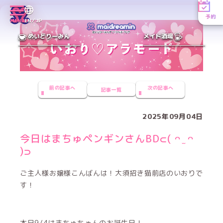
予約
MENU
EN／JP
めいどりーみん
メイド酒場
前の記事へ
次の記事へ
記事一覧
2025年09月04日
今日はまちゅペンギンさんBD⊂( ᴖ ̫ ᴖ
)⊃
ご主人様お嬢様こんばんは！大須招き猫前店のいおりで
す！
本日9/4はまちゅちゃんのお誕生日！