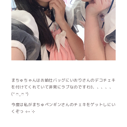
まちゅちゃんはお給仕バッグにいおりさんのデコチェキ
を付けてくれていて非常にラブなのですわﾖ、、、、、
(ᐡ ෆ ̫ ෆ ᐡ)
今度は私がまちゅペンギンさんのチェキをゲットしにい
くぞっ ⟡˖ ࣪⊹