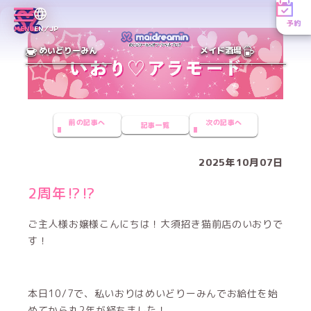
予約
MENU
EN／JP
めいどりーみん
メイド酒場
前の記事へ
次の記事へ
記事一覧
2025年10月07日
2周年⁉️⁉️
ご主人様お嬢様こんにちは！大須招き猫前店のいおりで
す！
本日10/7で、私いおりはめいどりーみんでお給仕を始
めてから丸2年が経ちました！