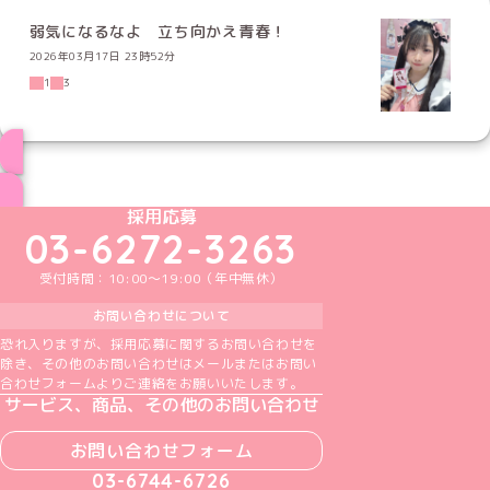
弱気になるなよ 立ち向かえ青春！
2026年03月17日 23時52分
1
3
ブログ トップページへ
めいどりーみんTikTok公式アカウント
めいどりーみんX公式アカウント
めいどりーみんInstagram公式アカウント
めいどりーみんFacebook公式アカウン
めいどりーみんYouTube公式アカ
採用応募
03-6272-3263
受付時間：10:00～19:00（年中無休）
お問い合わせについて
恐れ入りますが、採用応募に関するお問い合わせを
除き、その他のお問い合わせはメールまたはお問い
合わせフォームよりご連絡をお願いいたします。
サービス、商品、その他のお問い合わせ
お問い合わせフォーム
03-6744-6726