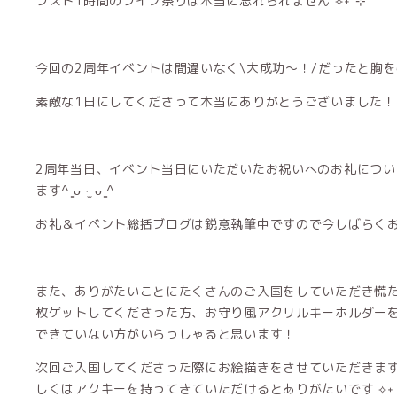
ラスト1時間のライブ祭りは本当に忘れられません ⟡˖ ࣪⊹
今回の2周年イベントは間違いなく\大成功〜！/だったと胸を張っ
素敵な1日にしてくださって本当にありがとうございました！
2周年当日、イベント当日にいただいたお祝いへのお礼につ
ます^ ̳ᴗ ·̫ ᴗ ̳^
お礼＆イベント総括ブログは鋭意執筆中ですので今しばらくお待ちく
また、ありがたいことにたくさんのご入国をしていただき慌
枚ゲットしてくださった方、お守り風アクリルキーホルダー
できていない方がいらっしゃると思います！
次回ご入国してくださった際にお絵描きをさせていただきま
しくはアクキーを持ってきていただけるとありがたいです ⟡˖ 