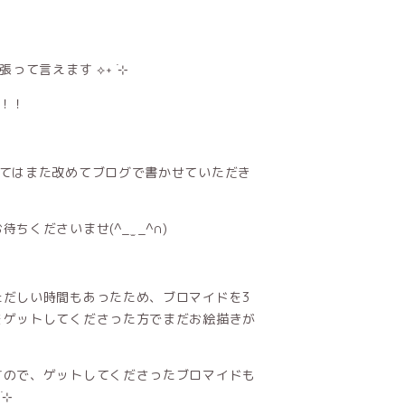
て言えます ⟡˖ ࣪⊹
！！
いてはまた改めてブログで書かせていただき
ださいませ(^_ ̫ _^∩)
ただしい時間もあったため、ブロマイドを3
をゲットしてくださった方でまだお絵描きが
すので、ゲットしてくださったブロマイドも
࣪⊹