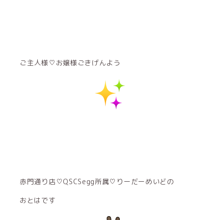
ご主人様♡お嬢様ごきげんよう
赤門通り店♡QSCSegg所属♡りーだーめいどの
おとはです