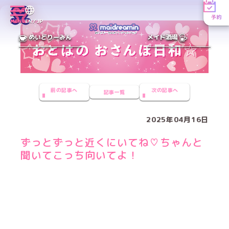
予約
MENU
EN／JP
めいどりーみん
メイド酒場
前の記事へ
次の記事へ
記事一覧
2025年04月16日
ずっとずっと近くにいてね♡ちゃんと
聞いてこっち向いてよ！