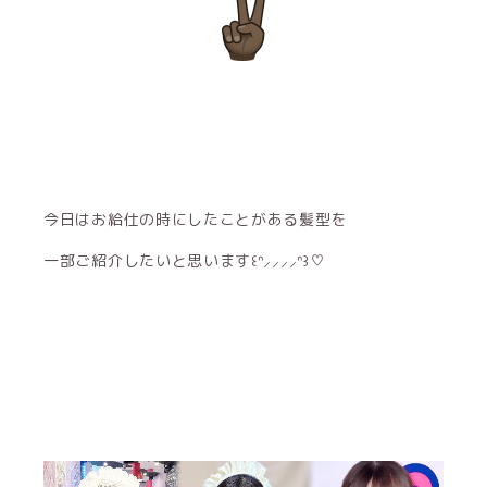
今日はお給仕の時にしたことがある髪型を
一部ご紹介したいと思います꒰ᐢ⸝⸝⸝⸝ᐢ꒱♡