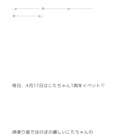
·.⟡┈┈┈┈┈︎ ✧┈┈┈┈┈⟡┈┈┈┈┈︎
✧┈┈┈┈┈⟡.·
明日、4月17日はこたちゃん1周年イベント♡
頑張り屋でほのぼの優しいこたちゃんの