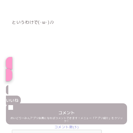
というわけで(･ω･)ﾉｼ
てぃあプロフィール
いいね
コメント
めいどりーみんアプリ会員になればコメントできます！メニュー「アプリ紹介」をクリッ
ク！
コメント数(3)