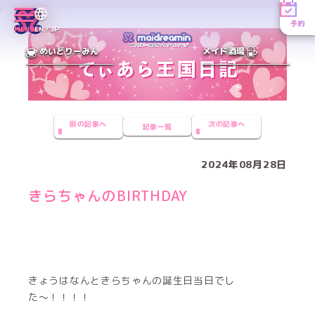
予約
MENU
EN／JP
めいどりーみん
メイド酒場
前の記事へ
次の記事へ
記事一覧
2024年08月28日
きらちゃんのBIRTHDAY
きょうはなんときらちゃんの誕生日当日でし
た〜！！！！