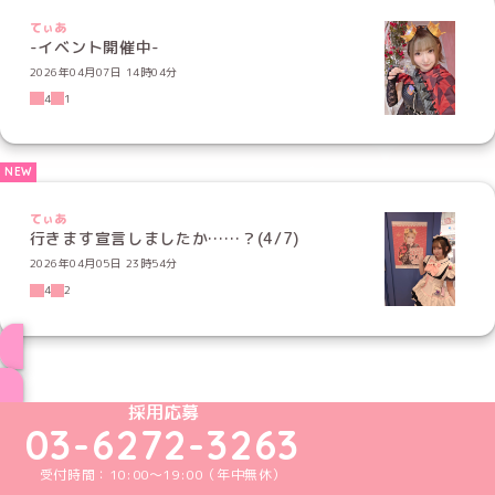
てぃあ
-イベント開催中-
2026年04月07日 14時04分
4
1
てぃあ
行きます宣言しましたか……？(4/7)
2026年04月05日 23時54分
4
2
ブログ トップページへ
めいどりーみんTikTok公式アカウント
めいどりーみんX公式アカウント
めいどりーみんInstagram公式アカウント
めいどりーみんFacebook公式アカウン
めいどりーみんYouTube公式アカ
採用応募
03-6272-3263
受付時間：10:00～19:00（年中無休）