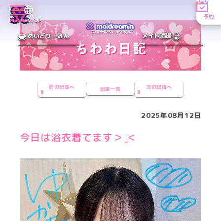
予約
MENU
EN／JP
めいどりーみん
メイド酒場
前の記事へ
次の記事へ
記事一覧
2025年08月12日
今日は浴衣着てます＞ ̫＜