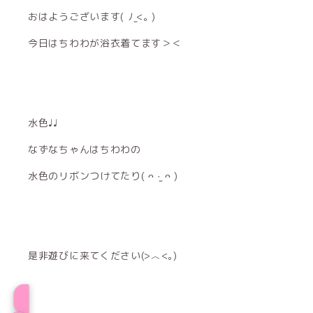
おはようございます( ﾉ ̫<｡ )
今日はちわわが浴衣着てます＞＜
水色♩♩
なずなちゃんはちわわの
水色のリボンつけてたり( ᴖ ·̫ ᴖ )
是非遊びに来てください(>︿<｡)
ちわわプロフィール