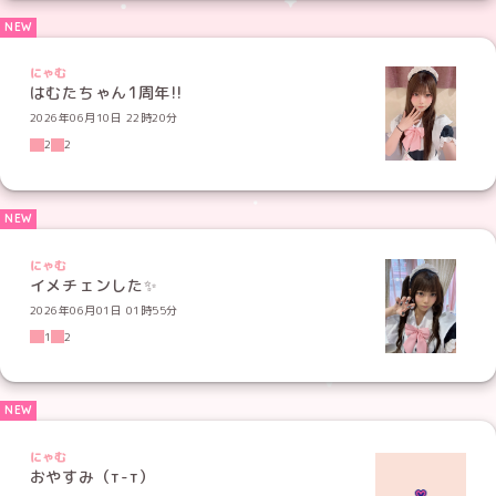
にゃむ
はむたちゃん1周年!!
2026年06月10日 22時20分
2
2
にゃむ
イメチェンした✨
2026年06月01日 01時55分
1
2
にゃむ
おやすみ（т-т）