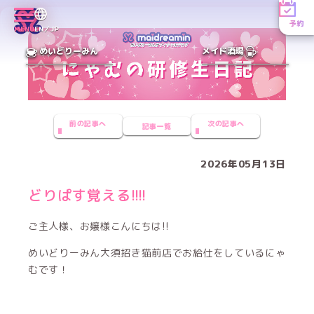
予約
MENU
EN／JP
めいどりーみん
メイド酒場
前の記事へ
次の記事へ
記事一覧
2026年05月13日
どりぱす覚える!!!!
ご主人様、お嬢様こんにちは!!
めいどりーみん大須招き猫前店でお給仕をしているにゃ
むです！