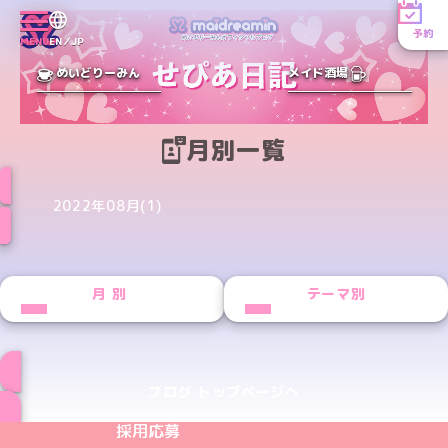
予約
MENU
EN／JP
めいどりーみん
メイド酒場
月別一覧
2022年08月(1)
月別
テーマ別
ブログ トップページへ
めいどりーみんTikTok公式アカウント
めいどりーみんX公式アカウント
めいどりーみんInstagram公式アカウント
めいどりーみんFacebook公式アカウン
めいどりーみんYouTube公式アカ
採用応募