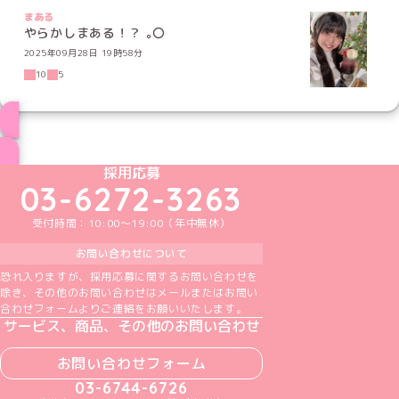
まある
やらかしまある！？ ｡〇
2025年09月28日 19時58分
10
5
ブログ トップページへ
めいどりーみんTikTok公式アカウント
めいどりーみんX公式アカウント
めいどりーみんInstagram公式アカウント
めいどりーみんFacebook公式アカウン
めいどりーみんYouTube公式アカ
採用応募
03-6272-3263
受付時間：10:00～19:00（年中無休）
お問い合わせについて
恐れ入りますが、採用応募に関するお問い合わせを
除き、その他のお問い合わせはメールまたはお問い
合わせフォームよりご連絡をお願いいたします。
サービス、商品、その他のお問い合わせ
お問い合わせフォーム
03-6744-6726