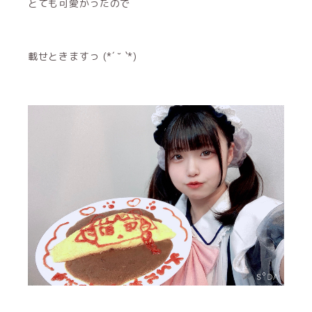
とても可愛かったので
載せときますっ (*´ ˘ `*)