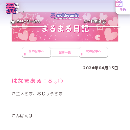
予約
MENU
EN／JP
めいどりーみん
メイド酒場
前の記事へ
次の記事へ
記事一覧
2024年04月13日
はなまある！8 ｡○
ご主人さま、おじょうさま
こんばんは！