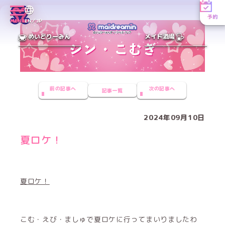
予約
MENU
EN／JP
めいどりーみん
メイド酒場
前の記事へ
次の記事へ
記事一覧
2024年09月10日
夏ロケ！
夏ロケ！
こむ・えび・ましゅで夏ロケに行ってまいりましたわ