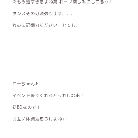
えもう速すぎるよね笑 わーい楽しみにしてるっ！
ダンスその分頑張ります、、、
れみに記憶力ください。とても。
こーちゃん♪
イベント来てくれるとうれしなあ！
初BDなので！
お互い体調気をつけよねт т