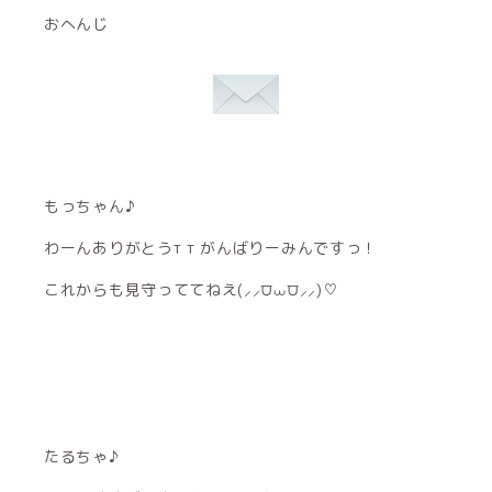
おへんじ
もっちゃん♪
わーんありがとうт т がんばりーみんですっ！
これからも見守っててねえ(⸝⸝⩌⩊⩌⸝⸝)♡
たるちゃ♪