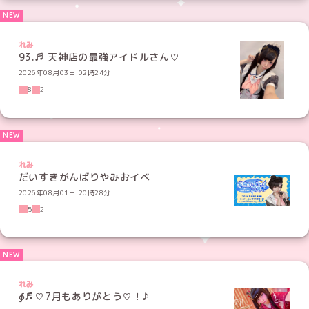
れみ
93.♬ 天神店の最強アイドルさん♡
2026年08月03日 02時24分
8
2
れみ
だいすきがんばりやみおイベ
2026年08月01日 20時28分
5
2
れみ
∮♬♡7月もありがとう♡！♪