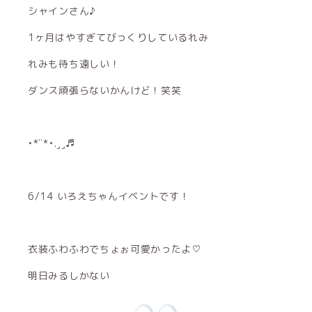
シャインさん♪
1ヶ月はやすぎてびっくりしているれみ
れみも待ち遠しい！
ダンス頑張らないかんけど！笑笑
•*¨*•.¸¸♬︎
6/14 いろえちゃんイベントです！
衣装ふわふわでちょぉ可愛かったよ♡
明日みるしかない