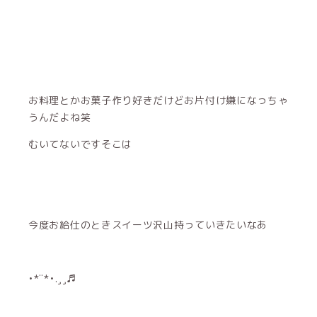
お料理とかお菓子作り好きだけどお片付け嫌になっちゃ
うんだよね笑
むいてないですそこは
今度お給仕のときスイーツ沢山持っていきたいなあ
•*¨*•.¸¸♬︎