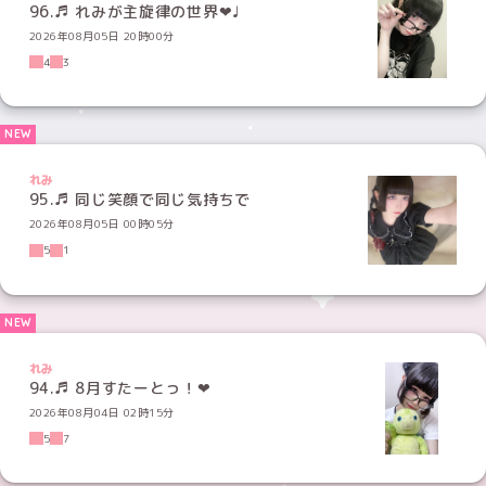
96.♬ れみが主旋律の世界‪‪❤︎‬♩
2026年08月05日 20時00分
4
3
れみ
95.♬ 同じ笑顔で同じ気持ちで
2026年08月05日 00時05分
5
1
れみ
2026年08月04日 02時15分
5
7