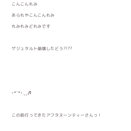
こんこんれみ
あられやこんこんれみ
れみれみどれみです
ゲジュタルト崩壊したどう?!??
•*¨*•.¸¸♬︎
この前行ってきたアフタヌーンティーさんっ！