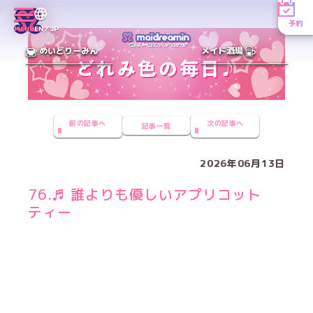
予約
MENU
EN／JP
めいどりーみん
メイド酒場
前の記事へ
次の記事へ
記事一覧
2026年06月13日
76.♬ 誰よりも優しいアプリコット
ティー