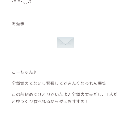
•*¨*•.¸¸♬︎
お返事
こーちゃん♪
全然覚えてないし緊張してできんくなるもん爆笑
この前初めてひとりでいたよ♪ 全然大丈夫だし、1人だ
とゆっくり食べれるから逆におすすめ！