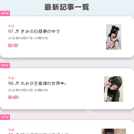
最新記事一覧
れみ
97.♬ きみの白昼夢の中で
2026年08月07日 23時30分
2
1
れみ
96.♬ れみが主旋律の世界‪‪❤︎‬♩
2026年08月05日 20時00分
4
3
れみ