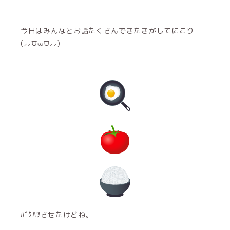
今日はみんなとお話たくさんできたきがしてにこり
(⸝⸝⩌⩊⩌⸝⸝)
ﾊﾞｸﾊﾂさせたけどね。