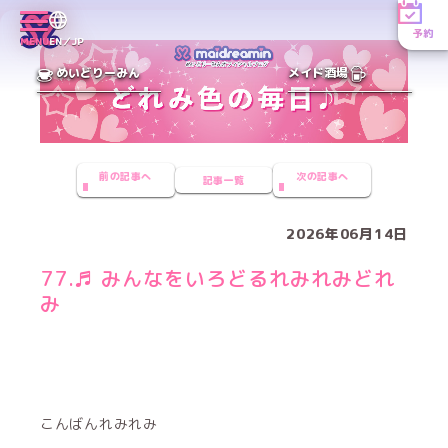
予約
MENU
EN／JP
めいどりーみん
メイド酒場
前の記事へ
次の記事へ
記事一覧
2026年06月14日
77.♬ みんなをいろどるれみれみどれ
み
こんばんれみれみ