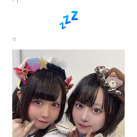
-՞)
♡