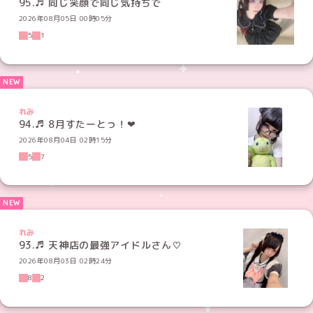
95.♬ 同じ笑顔で同じ気持ちで
2026年08月05日 00時05分
5
1
れみ
2026年08月04日 02時15分
5
7
れみ
93.♬ 天神店の最強アイドルさん♡
2026年08月03日 02時24分
8
2