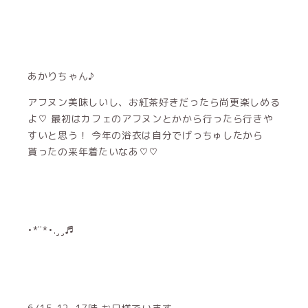
あかりちゃん♪
アフヌン美味しいし、お紅茶好きだったら尚更楽しめる
よ♡ 最初はカフェのアフヌンとかから行ったら行きや
すいと思う！ 今年の浴衣は自分でげっちゅしたから
貰ったの来年着たいなあ♡♡
•*¨*•.¸¸♬︎