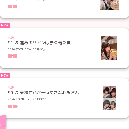
5
5
れみ
91.♬ 進めのサインは赤♡青♡黄
2026年07月27日 20時40分
6
4
れみ
90.♬ 天神店がだーいすきなれみさん
2026年07月25日 20時00分
6
2
ブログ トップページへ