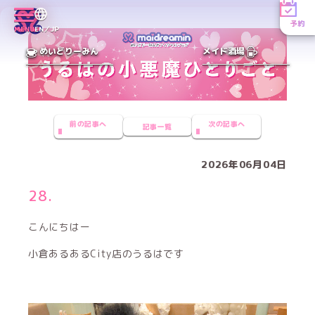
予約
MENU
EN／JP
めいどりーみん
メイド酒場
前の記事へ
次の記事へ
記事一覧
2026年06月04日
28.
こんにちはー
小倉あるあるCity店のうるはです