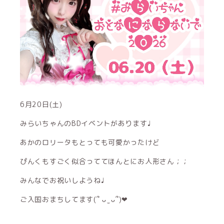
6月20日(土)
みらいちゃんのBDイベントがあります♩
あかのロリータもとっても可愛かったけど
ぴんくもすごく似合っててほんとにお人形さん‪‪︎；；
みんなでお祝いしようね♩
ご入国おまちしてます(՞ ᴗ ̫ ᴗ՞)‪‪❤︎‬