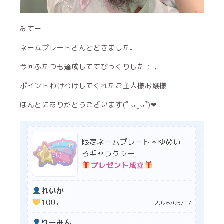
みてー
ネームプレートさんとどきました♩
今回ふたつも達成しててびっくりした︎；；
ポイントわけわけしてくれたご主人様お嬢様
ほんとにありがとうございます(՞ ᴗ ̫ ᴗ՞)‪‪❤︎‬