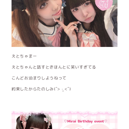
えとちゃまー
えとちゃんと話すときほんとに笑いすぎてる
こんどお泊まりしようねって
約束したからたのしみ꒰ˆ> ·̫ <ˆ꒱