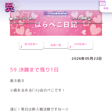
予約
MENU
EN／JP
めいどりーみん
メイド酒場
前の記事へ
次の記事へ
記事一覧
2026年05月22日
59.決勝まで残り1日
萌え萌え
小倉あるあるCity店のぺこです！
遂に！明日は新人戦決勝ですねー☆