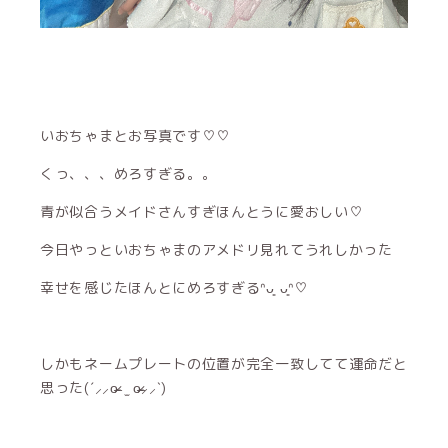
いおちゃまとお写真です♡♡
くっ、、、めろすぎる。。
青が似合うメイドさんすぎほんとうに愛おしい♡
今日やっといおちゃまのアメドリ見れてうれしかった
幸せを感じたほんとにめろすぎるᐢᴗ͈ ᴗ͈ᐢ♡
しかもネームプレートの位置が完全一致してて運命だと
思った(ˊ⸝⸝o̴̶̷ ̫ o̴̶̷⸝⸝ˋ)