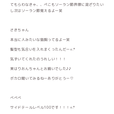
てもらわなきゃ、、ぺこもソーラン節界隈に混ざりたい
し次はソーラン節覚えるよー笑
さきちゃん
本当に人みたいな猫飼ってるよー笑
髪型も気合いを入れまくったんだー⟡.*
気ずいてくれたのうれしい！！！
実はりおんちゃんとお揃いでした♪︎♪︎
ボカロ聞いてみるねーありがとうー♡
べべべ
サイドテールレベル100です！！！⟡.*