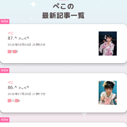
ぺこの
最新記事一覧
ぺこ
87.^ >ᴗ<^
2026年08月04日 20時30分
5
8
ぺこ
86.^ >ᴗ<^
2026年07月28日 21時13分
12
8