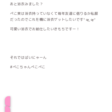
あと浴衣みました？
ぺこ実は浴衣持っていなくて毎年友達に借りるか私服
だったのでこれを機に浴衣ゲットしたいですᐡ o̴̶̷̥ ̫ o̴̶̷̥ ᐡ
可愛い浴衣でお給仕したいきもちですー！
それではばいにゃーん
#ぺこちゃんぺこぺこ
ぺこプロフィール