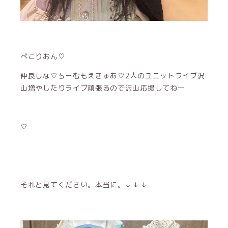
ぺこりおん♡
仲良しな♡ちーむもえきゅあ♡2人のユニットライブ沢
山増やしたりライブ頑張るので沢山応援してねー
♡
それと見てください。本当に。↓ ↓ ↓