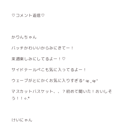
♡コメント返信♡
かりんちゃん
バッチかわいいからみにきてー！
来週楽しみにしてるよー！♡
サイドテールぺこも気に入ってるよー！
ウェーブがとにかくお気に入りすぎるᐡ o̴̶̷̥ ̫ o̴̶̷̥ ᐡ
マスカットバスケット、、？初めて聞いた！おいしそ
う！！⟡.*
けいにゃん