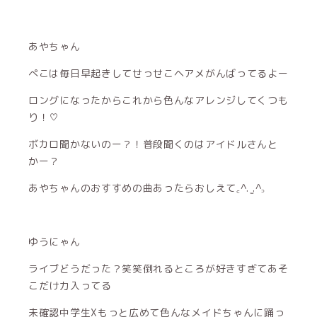
あやちゃん
ぺこは毎日早起きしてせっせこヘアメがんばってるよー
ロングになったからこれから色んなアレンジしてくつも
り！♡
ボカロ聞かないのー？！普段聞くのはアイドルさんと
かー？
あやちゃんのおすすめの曲あったらおしえて꜀^. ̫.^꜆
ゆうにゃん
ライブどうだった？笑笑倒れるところが好きすぎてあそ
こだけ力入ってる
未確認中学生Xもっと広めて色んなメイドちゃんに踊っ