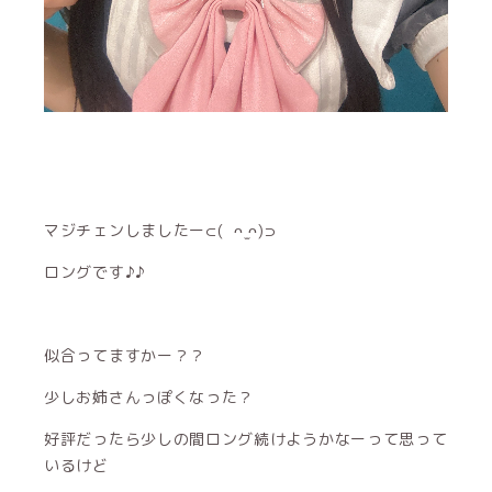
マジチェンしましたー⊂( ᴖ ̫ᴖ)⊃
ロングです♪︎♪︎
似合ってますかー？？
少しお姉さんっぽくなった？
好評だったら少しの間ロング続けようかなーって思って
いるけど