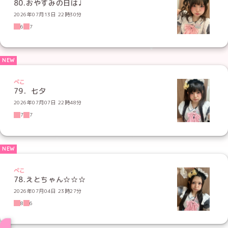
80.おやすみの日は♩
2026年07月13日 22時30分
6
7
ぺこ
79．七夕
2026年07月07日 22時48分
7
7
ぺこ
78.えとちゃん☆☆☆
2026年07月04日 23時27分
8
6