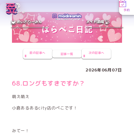
予約
MENU
EN／JP
めいどりーみん
メイド酒場
前の記事へ
次の記事へ
記事一覧
2026年06月07日
68.ロングもすきですか？
萌え萌え
小倉あるあるcity店のぺこです！
みてー！