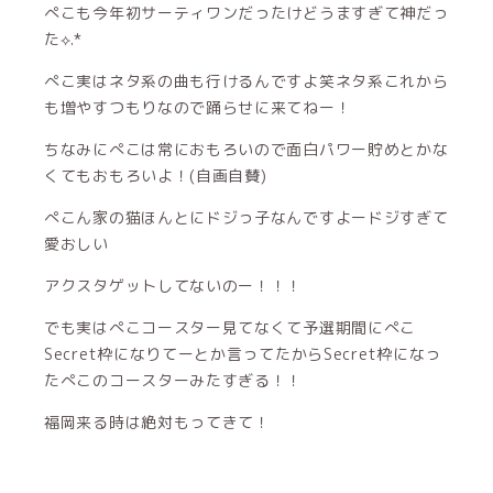
ぺこも今年初サーティワンだったけどうますぎて神だっ
た⟡.*
ぺこ実はネタ系の曲も行けるんですよ笑ネタ系これから
も増やすつもりなので踊らせに来てねー！
ちなみにぺこは常におもろいので面白パワー貯めとかな
くてもおもろいよ！(自画自賛)
ぺこん家の猫ほんとにドジっ子なんですよードジすぎて
愛おしい
アクスタゲットしてないのー！！！
でも実はぺこコースター見てなくて予選期間にぺこ
Secret枠になりてーとか言ってたからSecret枠になっ
たぺこのコースターみたすぎる！！
福岡来る時は絶対もってきて！