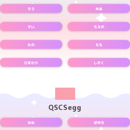
ちう
めあ
Instagramアカウント
Xアカウント
TikTokアカウント
Xアカウント
すい
もえの
Xアカウント
Xアカウント
れの
もも
Xアカウント
Xアカウント
ひまわり
しずく
Xアカウント
Xアカウント
QSCSegg
ねね
ぽめろ