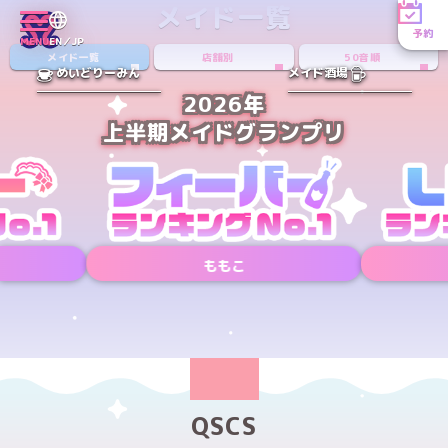
メイド一覧
予約
MENU
EN／JP
メイド一覧
店舗別
50音順
めいどりーみん
メイド酒場
2026年
上半期メイドグランプリ
ももこ
Xアカウント
Xアカウント
PREV
NEXT
QSCS