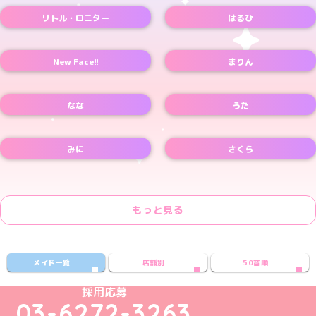
リトル・ロニター
はるひ
New Face!!
まりん
なな
うた
みに
さくら
もっと見る
メイド一覧
店舗別
50音順
めいどりーみんTikTok公式アカウント
めいどりーみんX公式アカウント
めいどりーみんInstagram公式アカウント
めいどりーみんFacebook公式アカウン
めいどりーみんYouTube公式アカ
採用応募
03-6272-3263