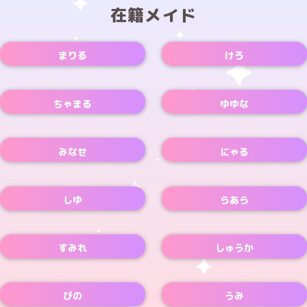
在籍メイド
まりる
けろ
Xアカウント
ちゃまる
ゆゆな
Xアカウント
Xアカウント
みなせ
にゃる
Xアカウント
Xアカウント
しゆ
らあら
Xアカウント
すみれ
しゅうか
ぴの
うみ