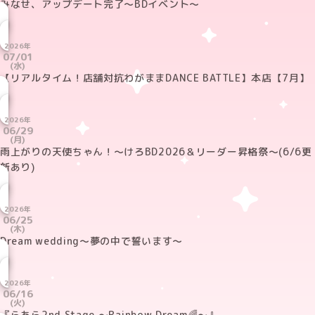
みなせ、アップデート完了～BDイベント～
2026年
07/01
(水)
【リアルタイム！店舗対抗わがままDANCE BATTLE】本店【7月】
2026年
06/29
(月)
雨上がりの天使ちゃん！～けろBD2026＆リーダー昇格祭～(6/6更
新あり)
2026年
06/25
(木)
Dream wedding～夢の中で誓います～
2026年
06/16
(火)
『らあら2nd Stage 〜Rainbow Dream🌈〜』