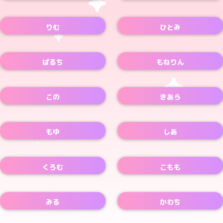
りむ
ひとみ
ぱるち
もねりん
この
きあら
もゆ
しあ
くろむ
こもも
みる
かわち