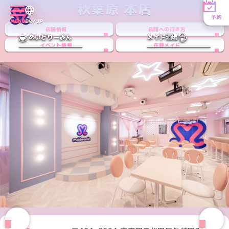
秋葉原 本店
予約
MENU
EN／JP
店舗情報
店舗への行き方
めいどりーみん
メイド酒場
イベント情報
在籍メイド
Instagramアカウント
Xアカウント
TikTokアカウント
PREV
NEXT