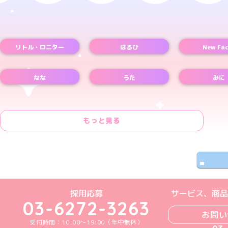
リトル・ロニター
はるひ
New Fac
なな
うた
みに
もっと見る
めいどりーみんTikTok公式アカウン
めいどりーみんX公式アカウント
めいどりーみんInstagra
めいどりーみんFace
めいどりーみんY
採用応募
サービス、商品
03-6272-3263
お問い
受付時間：10:00～19:00（年中無休）