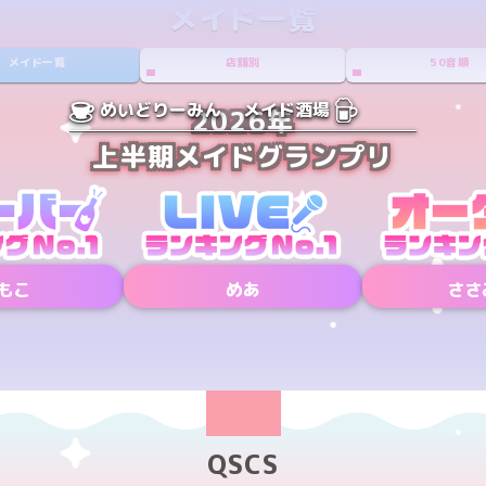
メイド一覧
メイド一覧
店舗別
50音順
めいどりーみん
メイド酒場
2026年
上半期メイドグランプリ
もこ
めあ
ささ
Xアカウント
QSCS