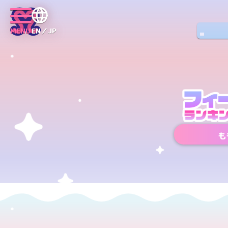
MENU
EN／JP
も
Xアカウント