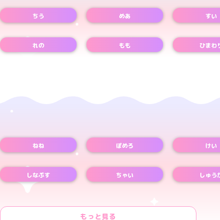
ちう
めあ
すい
Instagramアカウント
Xアカウント
TikTokアカウント
Xアカウント
Xアカウント
れの
もも
ひまわ
Xアカウント
Xアカウント
Xアカウント
ねね
ぽめろ
けい
Xアカウント
Xアカウント
Xアカウント
しなぷす
ちゃい
しゅう
Xアカウント
もっと見る