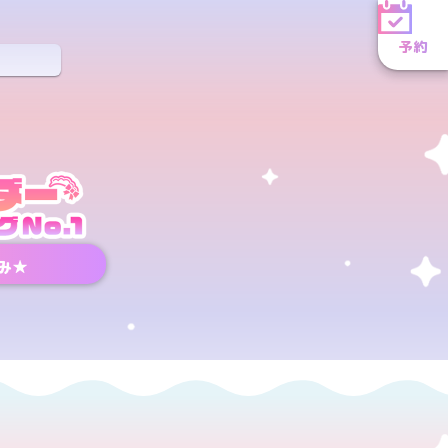
予約
み★