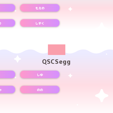
もえの
Xアカウント
り
しずく
Xアカウント
QSCSegg
しゆ
か
のの
Xアカウント