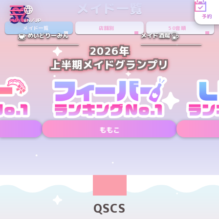
メイド一覧
予約
MENU
EN／JP
メイド一覧
店舗別
50音順
めいどりーみん
メイド酒場
2026年
上半期メイドグランプリ
ももこ
Xアカウント
Xアカウント
PREV
NEXT
QSCS