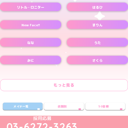
リトル・ロニター
はるひ
New Face!!
まりん
なな
うた
みに
さくら
もっと見る
メイド一覧
店舗別
50音順
めいどりーみんTikTok公式アカウント
めいどりーみんX公式アカウント
めいどりーみんInstagram公式アカウント
めいどりーみんFacebook公式アカウン
めいどりーみんYouTube公式アカ
採用応募
03-6272-3263