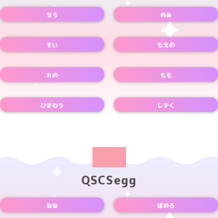
ちう
めあ
Instagramアカウント
Xアカウント
TikTokアカウント
Xアカウント
すい
もえの
Xアカウント
Xアカウント
れの
もも
Xアカウント
Xアカウント
ひまわり
しずく
Xアカウント
Xアカウント
QSCSegg
ねね
ぽめろ