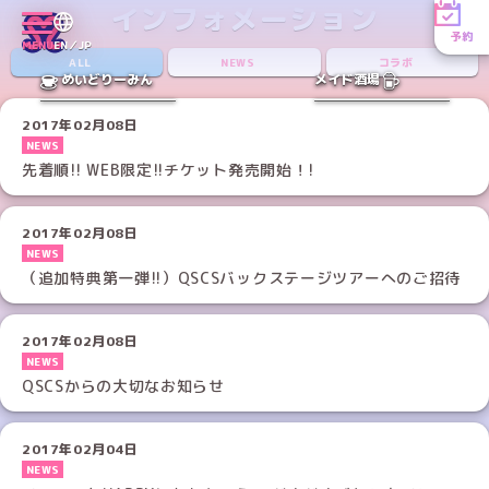
インフォメーション
予約
MENU
EN／JP
ALL
NEWS
コラボ
めいどりーみん
メイド酒場
2017年02月08日
NEWS
先着順!! WEB限定!!チケット発売開始！!
2017年02月08日
NEWS
（追加特典第一弾!!）QSCSバックステージツアーへのご招待
2017年02月08日
NEWS
QSCSからの大切なお知らせ
2017年02月04日
NEWS