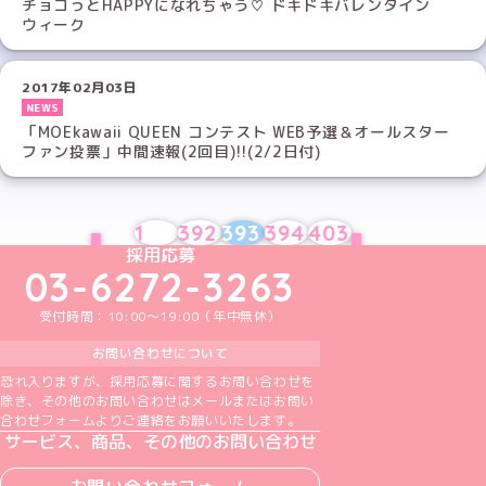
チョコっとHAPPYになれちゃう♡ ドキドキバレンタイン
ウィーク
2017年02月03日
NEWS
「MOEkawaii QUEEN コンテスト WEB予選＆オールスター
ファン投票」中間速報(2回目)!!(2/2日付)
1
392
393
394
403
PREV
NEXT
めいどりーみんTikTok公式アカウント
めいどりーみんX公式アカウント
めいどりーみんInstagram公式アカウント
めいどりーみんFacebook公式アカウン
めいどりーみんYouTube公式アカ
採用応募
03-6272-3263
受付時間：10:00～19:00（年中無休）
お問い合わせについて
恐れ入りますが、採用応募に関するお問い合わせを
除き、その他のお問い合わせはメールまたはお問い
合わせフォームよりご連絡をお願いいたします。
サービス、商品、その他のお問い合わせ