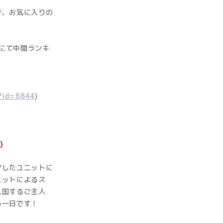
で、お気に入りの
]⁺にて中間ランキ
l?id=6844
)
)
アしたユニットに
ニットによるス
入国するご主人
る一日です！