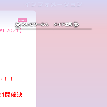
インフォメーション
NEWS
めいどりーみん
メイド酒場
VAL2021】
…！！
021開催決