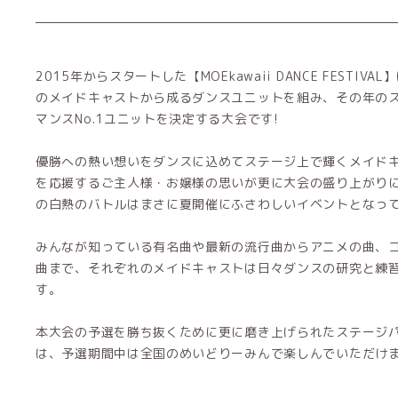
2015年からスタートした【MOEkawaii DANCE FESTIVA
のメイドキャストから成るダンスユニットを組み、その年の
マンスNo.1ユニットを決定する大会です!
優勝への熱い想いをダンスに込めてステージ上で輝くメイド
を応援するご主人様・お嬢様の思いが更に大会の盛り上がり
の白熱のバトルはまさに夏開催にふさわしいイベントとなっ
みんなが知っている有名曲や最新の流行曲からアニメの曲、
曲まで、それぞれのメイドキャストは日々ダンスの研究と練
す。
本大会の予選を勝ち抜くために更に磨き上げられたステージ
は、予選期間中は全国のめいどりーみんで楽しんでいただけ