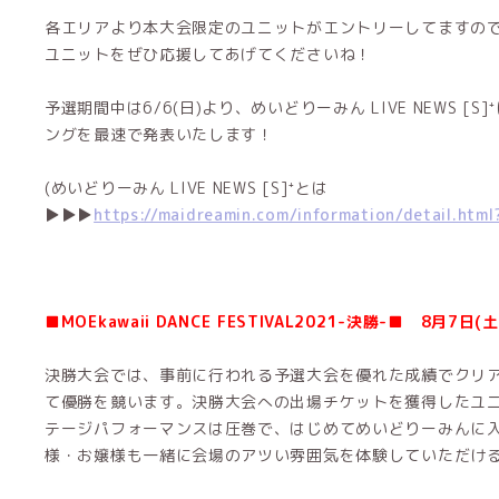
各エリアより本大会限定のユニットがエントリーしてますの
ユニットをぜひ応援してあげてくださいね！
予選期間中は6/6(日)より、めいどりーみん LIVE NEWS [S
ングを最速で発表いたします！
(めいどりーみん LIVE NEWS [S]⁺とは
▶▶▶
https://maidreamin.com/information/detail.htm
■MOEkawaii DANCE FESTIVAL2021-決勝-■ 8月7日(土
決勝大会では、事前に行われる予選大会を優れた成績でクリ
て優勝を競います。決勝大会への出場チケットを獲得したユ
テージパフォーマンスは圧巻で、はじめてめいどりーみんに
様・お嬢様も一緒に会場のアツい雰囲気を体験していただけ