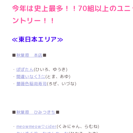
今年は史上最多！！70組以上のユニ
ントリー！！
≪東日本エリア≫
■
秋葉原 本店
■
・
ぽぽたん
(ひいろ、ゆうき)
・
間違いなく3㍍
(とま、あゆ)
・
薔薇色稲荷寿司
(ろぜ、いづな)
■
秋葉原 ひみつきち
■
・
meowmeow♡cider
(くみにゃん、らむね)