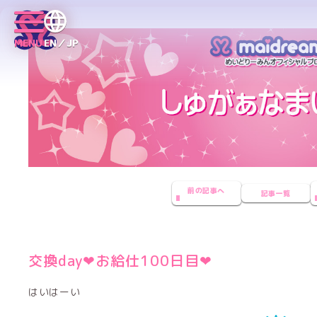
MENU
EN／JP
前の記事へ
記事一覧
交換day❤お給仕100日目❤
はいはーい