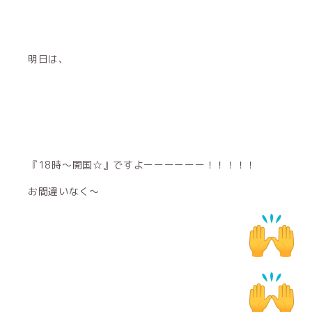
明日は、
『18時～開国☆』ですよーーーーーー！！！！！
お間違いなく〜