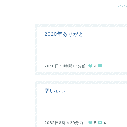
2020年ありがと
2046日20時間13分前
4
7
寒いぃぃ
2062日8時間29分前
5
4