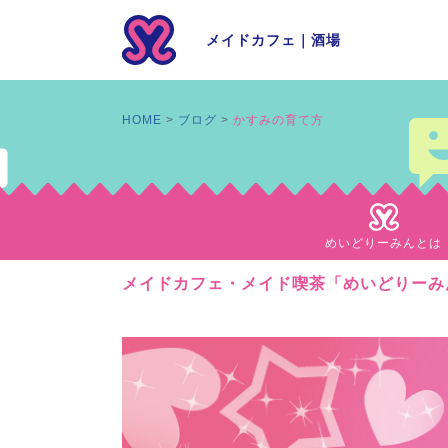
メイドカフェ
｜
酒場
HOME
ブログ
かすみの育て方
めいどりーみんとは
メイドカフェ・メイド喫茶「めいどりーみ