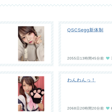
QSCSegg新体制
2055日13時間45分前
わんわんっ！
2068日20時間20分前