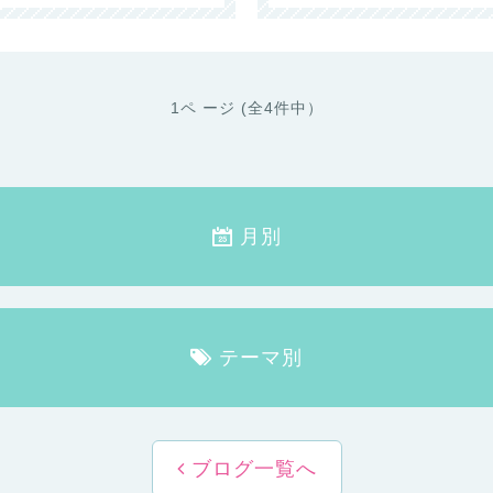
1ペ ージ (全4件中）
月別
テーマ別
ブログ一覧へ