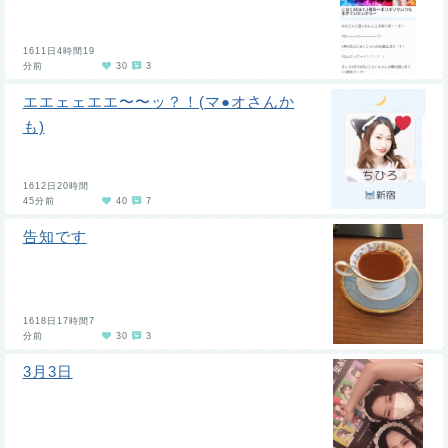
1611日4時間19
分前
30
3
エエェェエエ〜〜ッ？！(マ●オさんか
も)
1612日20時間
45分前
40
7
告知です
1618日17時間7
分前
30
3
3月3日