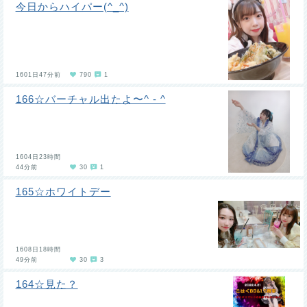
今日からハイパー(^_^)
1601日47分前
790
1
166☆バーチャル出たよ〜^ - ^
1604日23時間
44分前
30
1
165☆ホワイトデー
1608日18時間
49分前
30
3
164☆見た？