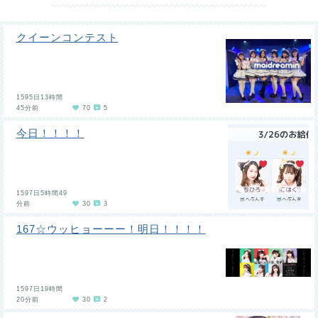
クイーンコンテスト
1595日13時間
45分前
70
5
今日！！！！
1597日5時間49
分前
30
3
167☆ウッヒョーーー！明日！！！！
1597日19時間
20分前
30
2