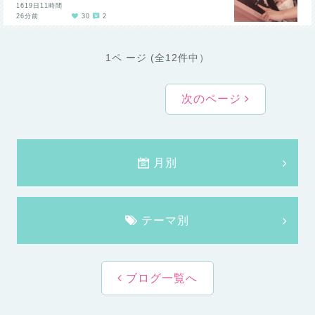
1619日11時間
26分前
30
2
1ペ ージ (全12件中）
次のページ
月別
テーマ別
ブログ一覧へ