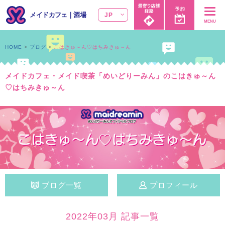
メイドカフェ
｜
酒場
JP
MENU
HOME
ブログ
こはきゅ～ん♡はちみきゅ～ん
メイドカフェ・メイド喫茶「めいどりーみん」のこはきゅ～ん
♡はちみきゅ～ん
ブログ一覧
プロフィール
2022年03月 記事一覧