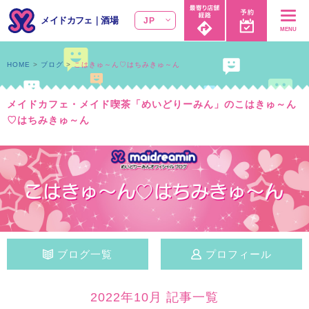
メイドカフェ
｜
酒場
JP
MENU
HOME
ブログ
こはきゅ～ん♡はちみきゅ～ん
メイドカフェ・メイド喫茶「めいどりーみん」のこはきゅ～ん
♡はちみきゅ～ん
ブログ一覧
プロフィール
2022年10月 記事一覧