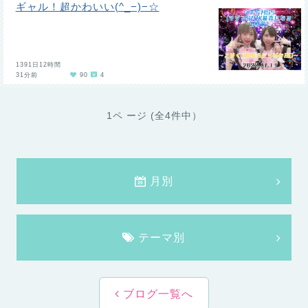
ギャル！超かわいい(^_−)−☆
1391日12時間
31分前
90
4
1ペ ージ (全4件中）
月別
テーマ別
ブログ一覧へ