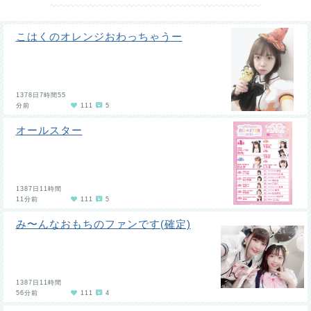
こはくのオレンジおわっちゃうー
1378日7時間55
分前
111
5
オールスター
1387日11時間
11分前
111
5
み〜んなおもちのファンです(確定)
1387日11時間
56分前
111
4