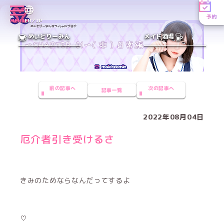
予約
MENU
EN／JP
めいどりーみん
メイド酒場
前の記事へ
次の記事へ
記事一覧
2022年08月04日
厄介者引き受けるさ
きみのためならなんだってするよ
♡