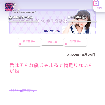
予約
MENU
EN／JP
めいどりーみん
メイド酒場
前の記事へ
次の記事へ
記事一覧
2022年10月29日
君はそんな僕じゃまるで物足りないん
だね
（非）日常編164