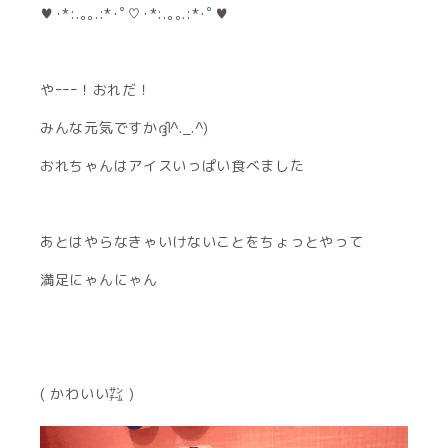
♥･*:.｡｡.:*･ﾟ♡･*:.｡｡.:*･ﾟ♥
やｰｰｰ！おれだ！
みんな元気ですかദ്ദി^._.^)
おれちゃんはアイスいっぱい食べました
あとはやらなきゃいけないことをちょっとやって
満足にゃんにゃん
( かわいい㌠ )