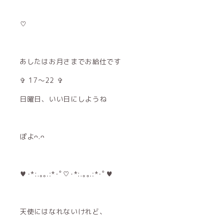
♡
あしたはお月さまでお給仕です
✞ 17〜22 ✞
日曜日、いい日にしようね
ぽよᴖ.ᴖ
♥･*:.｡｡.:*･ﾟ♡･*:.｡｡.:*･ﾟ♥
天使にはなれないけれど、