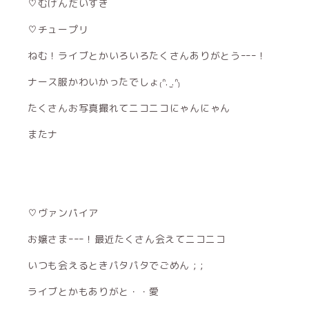
♡むげんだいすき
♡チュープリ
ねむ！ライブとかいろいろたくさんありがとうｰｰｰ！
ナース服かわいかったでしょ₍ᐢ. ̫.ᐢ₎
たくさんお写真撮れてニコニコにゃんにゃん
またナ
♡ヴァンパイア
お嬢さまｰｰｰ！最近たくさん会えてニコニコ
いつも会えるときパタパタでごめん ; ;
ライブとかもありがと・・愛