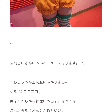
♡
駅前さいきんいろいろニュースあります₍ᐢ. ̫.ᐢ₎
くららちゃん正制服にあがりましたｰｰｰ！
やたね( ニコニコ )
実は１回しかお給仕いっしょになってない
これからたくさん会えるといいナ