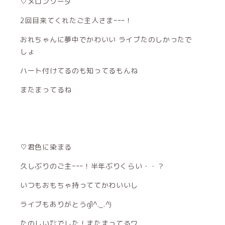
♡メロンソーダ
2回目来てくれたご主人さまｰｰｰ！
おれちゃんに夢中でかわいい ライブたのしかったで
しょ
ハート付けてるのも知ってるもんね
またまってるね
♡君色に染まる
久しぶりのご主ｰｰｰ！半年ぶりくらい・・？
いつもおもちゃ持っててかわいいし
ライブもありがとうദ്ദി^._.^)
たのしい㌠でした！またまってるワ