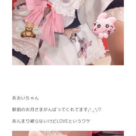
あおいちゃん
駅前のお月さまがんばってくれてます₍ᐢ. ̫.ᐢ₎♡
あんまり被らないけどLOVEというワケ