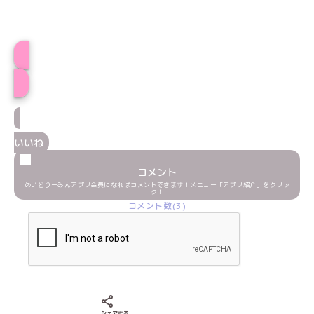
ひかげプロフィール
いいね
コメント
めいどりーみんアプリ会員になればコメントできます！メニュー「アプリ紹介」をクリッ
ク！
コメント数(3)
Xでシェアする
LINEでシェアする
Facebookでシェアする
シェアする