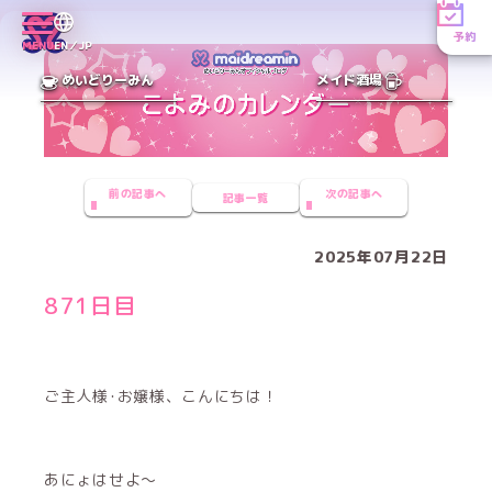
予約
MENU
EN／JP
めいどりーみん
メイド酒場
前の記事へ
次の記事へ
記事一覧
2025年07月22日
871日目
ご主人様･お嬢様、こんにちは！
あにょはせよ〜