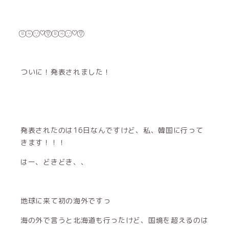
⍤⃝ ⍨⃝ ∵⃝♡⍢⃝ ⍤⃝ ⍨⃝ ∵⃝♡⍢⃝
ついに！発表されました！
発表されたのは16日なんですけど、私、韓国に行って
きます！！！
はー、どきどき、、
地球に来て初の海外ですっ
海の外で言うと北海道も行ったけど、国境を超えるのは