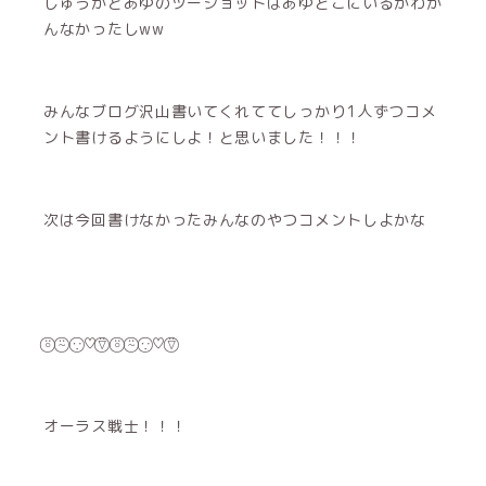
しゅうかとあゆのツーショットはあゆどこにいるかわか
んなかったしww
みんなブログ沢山書いてくれててしっかり1人ずつコメ
ント書けるようにしよ！と思いました！！！
次は今回書けなかったみんなのやつコメントしよかな
⍤⃝ ⍨⃝ ∵⃝♡⍢⃝ ⍤⃝ ⍨⃝ ∵⃝♡⍢⃝
オーラス戦士！！！