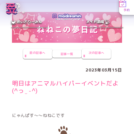
予約
MENU
EN／JP
めいどりーみん
メイド酒場
前の記事へ
次の記事へ
記事一覧
2023年03月15日
明日はアニマルハイパーイベントだよ
(^っ ̫ -^)
にゃんぱす〜〜ねねこです