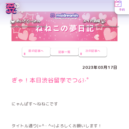
予約
MENU
EN／JP
めいどりーみん
メイド酒場
前の記事へ
次の記事へ
記事一覧
2023年03月17日
ぎゃ！本日渋谷留学でつ໒꒱·ﾟ
にゃんぱす〜ねねこです
タイトル通り(=^・^=)よろしくお願いします！