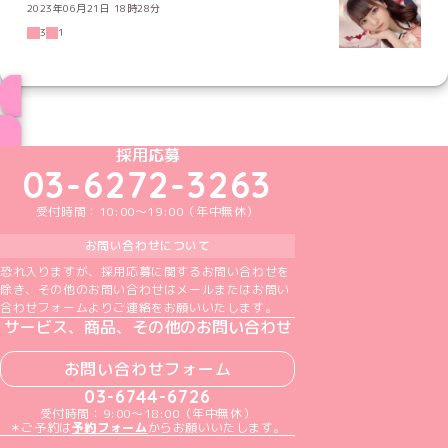
2023年06月21日 18時28分
3
1
ブログ トップページへ
めいどりーみんTikTok公式アカウント
めいどりーみんX公式アカウント
めいどりーみんInstagram公式アカウント
めいどりーみんFacebook公式アカウン
めいどりーみんYouTube公式アカ
採用応募
03-6272-3263
受付時間：10:00～19:00（年中無休）
お問い合わせについて
恐れ入りますが、採用応募に関するお問い合わせを
除き、その他のお問い合わせはメールまたはお問い
合わせフォームよりご連絡をお願いいたします。
サービス、商品、その他のお問い合わせ
お問い合わせフォーム
03-6744-6726
受付時間：9:00～18:00（年中無休）
＊ご予約は
予約フォーム
からお願いいたします。